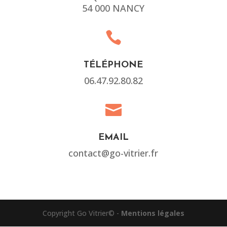
54 000 NANCY

TÉLÉPHONE
06.47.92.80.82

EMAIL
contact@go-vitrier.fr
Copyright Go Vitrier© -
Mentions légales